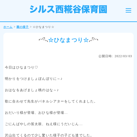
ホーム
>
園の様子
>
☆ひなまつり☆
☆ひなまつり☆
公開日時: 2022/03/03
今日はひなまつり♡
明かりをつけましょぼんぼりに～♪
おはなをあげましょ桃のはな～♪
歌に合わせて先生がパネルシアターをしてくれました。
おだいり様が登場、おひな様が登場…
ごにんばやしの笛太鼓、ねえ様にうだいじん…
沢山出てくるので少し驚いた様子の子ども達でした。