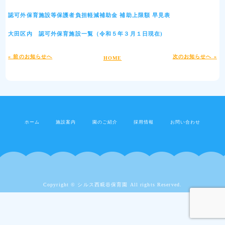
認可外保育施設等保護者負担軽減補助金 補助上限額 早見表
大田区内 認可外保育施設一覧（令和５年３月１日現在)
« 前のお知らせへ
次のお知らせへ »
HOME
ホーム
施設案内
園のご紹介
採用情報
お問い合わせ
Copyright © シルス西糀谷保育園 All rights Reserved.