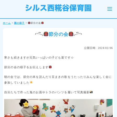
ホーム
>
園の様子
>
節分の会
節分の会
公開日時: 2024/02/06
寒さも続きますが元気いっぱいの子ども達です☆
節分の会の様子をお伝えします
朝の会では、節分の本を読んだり豆まきの歌をうたったりみんな楽しく会に
参加していました
自分たちで作った鬼のお面やトラのパンツを履いて写真撮影